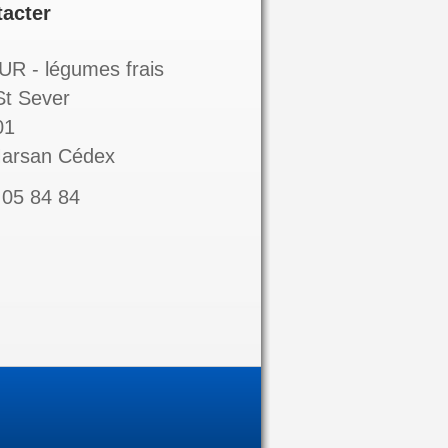
acter
 - légumes frais
St Sever
01
Marsan Cédex
 05 84 84