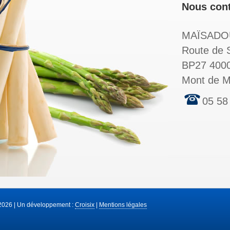
Nous cont
MAÏSADOUR
Route de 
BP27 400
Mont de 
05 58
/2026 | Un développement :
Croisix
|
Mentions légales